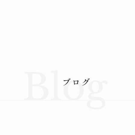
メニューを開
B
l
o
g
ブログ